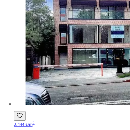
2
2.444 €/m