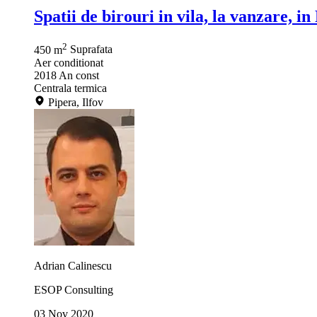
Spatii de birouri in vila, la vanzare, i
2
450 m
Suprafata
Aer conditionat
2018
An const
Centrala termica
Pipera, Ilfov
Adrian Calinescu
ESOP Consulting
03 Nov 2020