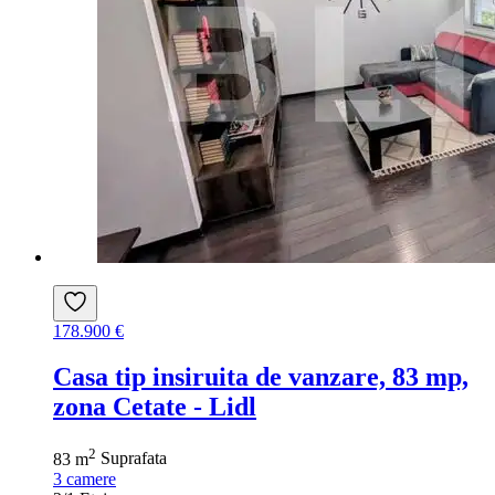
178.900 €
Casa tip insiruita de vanzare, 83 mp,
zona Cetate - Lidl
2
83 m
Suprafata
3
camere