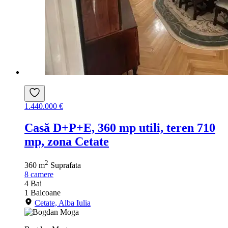
1.440.000 €
Casă D+P+E, 360 mp utili, teren 710
mp, zona Cetate
2
360 m
Suprafata
8
camere
4
Bai
1
Balcoane
Cetate, Alba Iulia