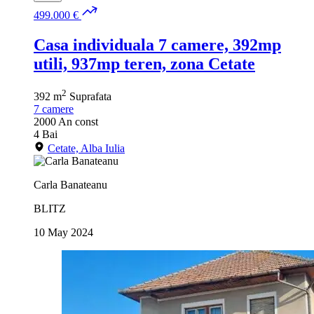
499.000 €
Casa individuala 7 camere, 392mp
utili, 937mp teren, zona Cetate
2
392 m
Suprafata
7
camere
2000
An const
4
Bai
Cetate, Alba Iulia
Carla Banateanu
BLITZ
10 May 2024