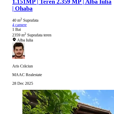
1.151MP | Teren 2.359 MP | Alba Iulia
| Ohaba
2
40 m
Suprafata
4
camere
1
Bai
2
2359 m
Suprafata teren
Alba Iulia
Aris Crăciun
MAAC Realestate
28 Dec 2025