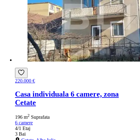
220.000 €
Casa individuala 6 camere, zona
Cetate
2
196 m
Suprafata
6
camere
4/1
Etaj
3
Bai