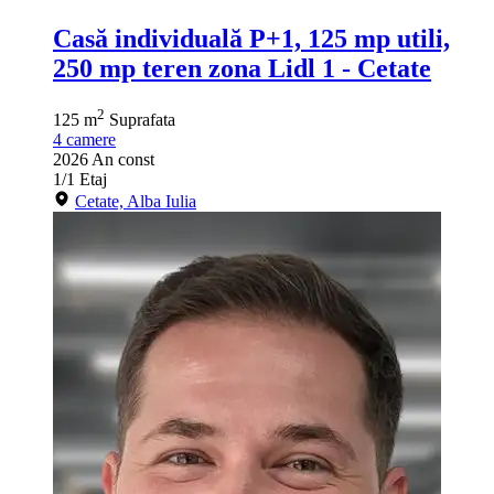
Casă individuală P+1, 125 mp utili,
250 mp teren zona Lidl 1 - Cetate
2
125 m
Suprafata
4
camere
2026
An const
1/1
Etaj
Cetate, Alba Iulia