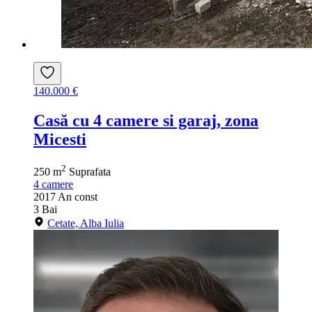
140.000 €
Casă cu 4 camere si garaj, zona
Micesti
2
250 m
Suprafata
4
camere
2017
An const
3
Bai
Cetate, Alba Iulia