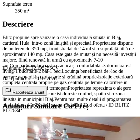
Suprafata teren
2
350 m
Descriere
Blitz propune spre vanzare o casă individuală situată in Blaj,
cartierul Hula, intr-o zonă liniștită și apreciată.Proprietatea dispune
de un teren de 350 mp, front stradal de 14 ml și o suprafață utilă de
aproximativ 140 mp. Casa este gata de mutat și nu necesită investiții
majore, fiind renovată in urmă cu aproximativ 7-10
ani.Compartimentarea este practică și confortabilă:-3 dormitoare-1
ID anunț: BLITZ195755CV
living-1 bucătărie-2 băi-1 beciLocuința beneficiază de:-loc de
parcare acoperit in curte-curte și grădină proprie-izolație exterioară
Data publicării: 20.05.2026
completă-centrală proprie pe gaz-centrală pe lemne-calorifere in
toate camerele-geamuri termopanProprietatea reprezinta o alegere
Raportează anunț
ideala pentru o familie care isi doreste confort, spatiu si o zona
linistita in municipiul Blaj.Pentru mai multe detalii si programarea
Anunțuri Similare Ca Preț
unei vizionari, nu ezitati sa ma contactati!Cod oferta / ID BLITZ:
P172684