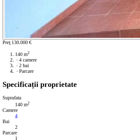
Preţ
130.000 €
2
140 m
·
4 camere
·
2 bai
·
Parcare
Specificații proprietate
Suprafata
2
140 m
Camere
4
Bai
2
Parcare
1