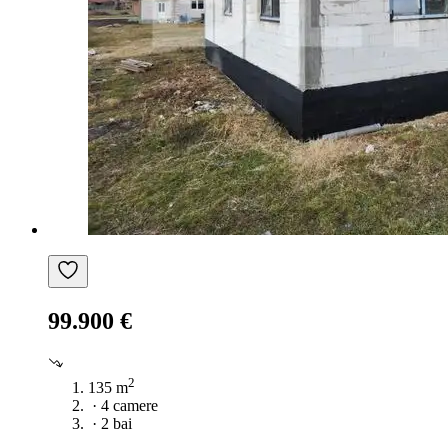
99.900 €
2
135 m
·
4 camere
·
2 bai