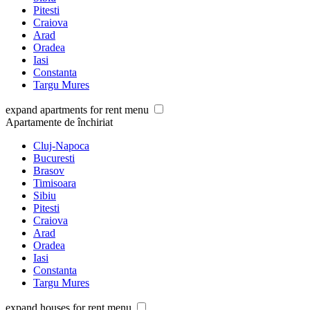
Pitesti
Craiova
Arad
Oradea
Iasi
Constanta
Targu Mures
expand apartments for rent menu
Apartamente de închiriat
Cluj-Napoca
Bucuresti
Brasov
Timisoara
Sibiu
Pitesti
Craiova
Arad
Oradea
Iasi
Constanta
Targu Mures
expand houses for rent menu