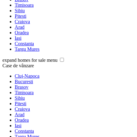
Timisoara
Sibiu
Pitesti
Craiova
Arad
Oradea
Iasi
Constanta
Targu Mures
expand homes for sale menu
Case de vânzare
Cluj-Napoca
Bucuresti
Brasov
Timisoara
Sibiu
Pitesti
Craiova
Arad
Oradea
Iasi
Constanta
Targu Mures