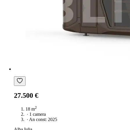
27.500 €
2
18 m
·
1 camera
·
An const: 2025
Alba Iulia