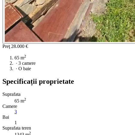
Preţ
28.000 €
2
65 m
·
3 camere
·
O baie
Specificații proprietate
Suprafata
2
65 m
Camere
3
Bai
1
Suprafata teren
2
1343 m