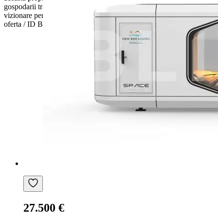
gospodarii traditionale din inima Transilvaniei. Va asteptam la
vizionare pentru a descoperi potentialul acestei proprietati!Cod
oferta / ID BLITZ: P175166
27.500 €