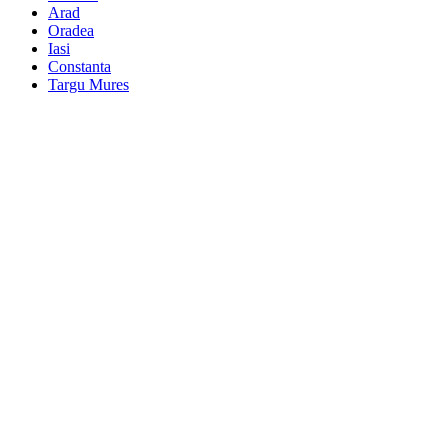
Arad
Oradea
Iasi
Constanta
Targu Mures