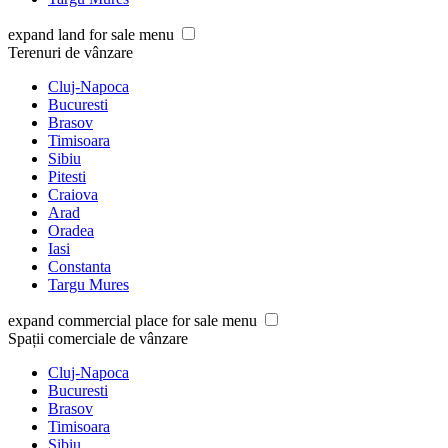
expand land for sale menu
Terenuri de vânzare
Cluj-Napoca
Bucuresti
Brasov
Timisoara
Sibiu
Pitesti
Craiova
Arad
Oradea
Iasi
Constanta
Targu Mures
expand commercial place for sale menu
Spații comerciale de vânzare
Cluj-Napoca
Bucuresti
Brasov
Timisoara
Sibiu