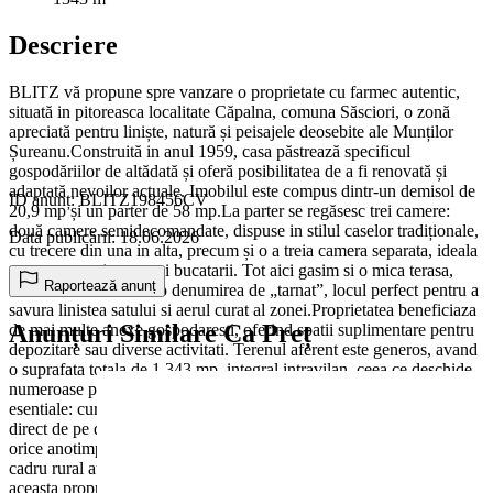
Descriere
BLITZ vă propune spre vanzare o proprietate cu farmec autentic,
situată in pitoreasca localitate Căpalna, comuna Săsciori, o zonă
apreciată pentru liniște, natură și peisajele deosebite ale Munților
Șureanu.Construită in anul 1959, casa păstrează specificul
gospodăriilor de altădată și oferă posibilitatea de a fi renovată și
adaptată nevoilor actuale. Imobilul este compus dintr-un demisol de
ID anunț: BLITZ198456CV
20,9 mp și un parter de 58 mp.La parter se regăsesc trei camere:
două camere semidecomandate, dispuse in stilul caselor tradiționale,
Data publicării: 18.06.2026
cu trecere din una in alta, precum și o a treia camera separata, ideala
pentru amenajarea unei bucatarii. Tot aici gasim si o mica terasa,
Raportează anunț
cunoscuta in trecut sub denumirea de „tarnat”, locul perfect pentru a
savura linistea satului si aerul curat al zonei.Proprietatea beneficiaza
Anunțuri Similare Ca Preț
de mai multe anexe gospodaresti, oferind spatii suplimentare pentru
depozitare sau diverse activitati. Terenul aferent este generos, avand
o suprafata totala de 1.343 mp, integral intravilan, ceea ce deschide
numeroase posibilitati de valorificare.Casa dispune de utilitati
esentiale: curent electric si apa curenta. Accesul se realizeaza facil,
direct de pe drum asfaltat, proprietatea fiind accesibila cu masina in
orice anotimp.Fie ca va doriti o casa de vacanta, o locuinta intr-un
cadru rural autentic sau o investitie cu potential de dezvoltare,
aceasta proprietate reprezinta o oportunitate rara de a reda viata unei