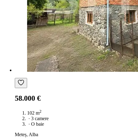
58.000 €
2
102 m
·
3 camere
·
O baie
Meteș, Alba