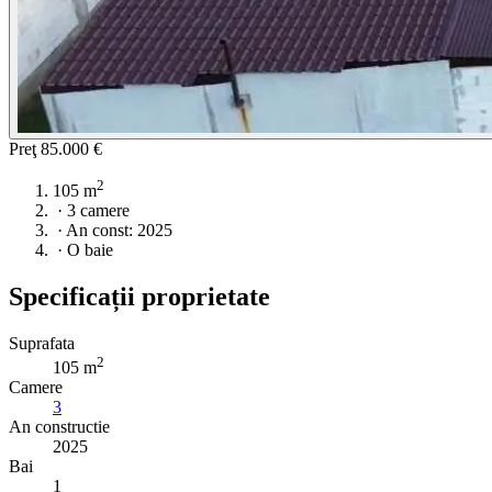
Preţ
85.000 €
2
105 m
·
3 camere
·
An const: 2025
·
O baie
Specificații proprietate
Suprafata
2
105 m
Camere
3
An constructie
2025
Bai
1