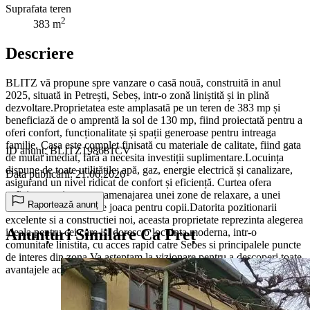
Suprafata teren
2
383 m
Descriere
BLITZ vă propune spre vanzare o casă nouă, construită in anul
2025, situată in Petrești, Sebeș, intr-o zonă liniștită și in plină
dezvoltare.Proprietatea este amplasată pe un teren de 383 mp și
beneficiază de o amprentă la sol de 130 mp, fiind proiectată pentru a
oferi confort, funcționalitate și spații generoase pentru intreaga
familie. Casa este complet finisată cu materiale de calitate, fiind gata
ID anunț: BLITZ198681CV
de mutat imediat, fără a necesita investiții suplimentare.Locuința
dispune de toate utilitățile: apă, gaz, energie electrică și canalizare,
Data publicării: 21.06.2026
asigurand un nivel ridicat de confort și eficiență. Curtea ofera
suficient spatiu pentru amenajarea unei zone de relaxare, a unei
Raportează anunț
terase sau a unui loc de joaca pentru copii.Datorita pozitionarii
excelente si a constructiei noi, aceasta proprietate reprezinta alegerea
Anunțuri Similare Ca Preț
ideala pentru cei care isi doresc o locuinta moderna, intr-o
comunitate linistita, cu acces rapid catre Sebes si principalele puncte
de interes din zona.Va asteptam la vizionare pentru a descoperi toate
avantajele acestei proprietati!Cod oferta / ID BLITZ: P175395