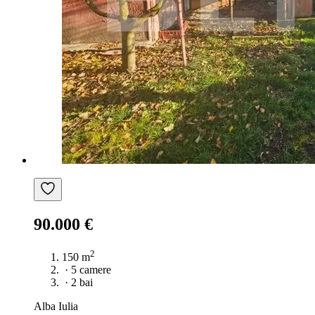
90.000 €
2
150 m
·
5 camere
·
2 bai
Alba Iulia