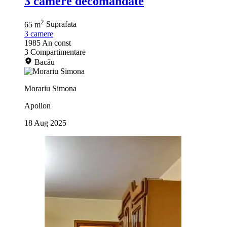
3 camere decomandate
2
65 m
Suprafata
3
camere
1985
An const
3
Compartimentare
Bacău
Morariu Simona
Apollon
18 Aug 2025