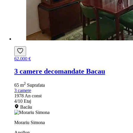
62.000 €
3 camere decomandate Bacau
2
65 m
Suprafata
3
camere
1978
An const
4/10
Etaj
Bacău
Morariu Simona
Apollon