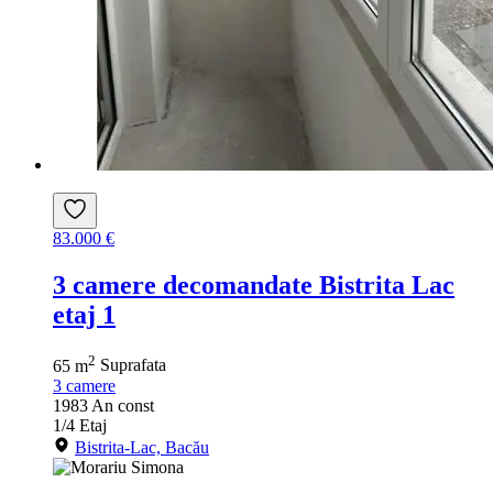
83.000 €
3 camere decomandate Bistrita Lac
etaj 1
2
65 m
Suprafata
3
camere
1983
An const
1/4
Etaj
Bistrita-Lac, Bacău