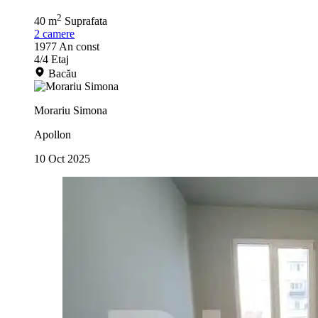
2
40 m
Suprafata
2
camere
1977
An const
4/4
Etaj
Bacău
Morariu Simona
Apollon
10 Oct 2025