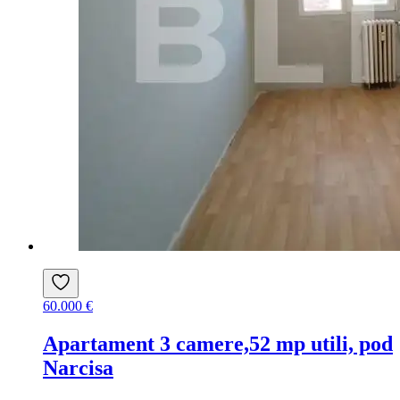
60.000 €
Apartament 3 camere,52 mp utili, pod
Narcisa