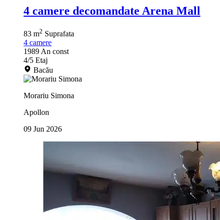
4 camere decomandate Arena Mall
2
83 m
Suprafata
4
camere
1989
An const
4/5
Etaj
Bacău
Morariu Simona
Apollon
09 Jun 2026