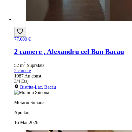
77.000 €
2 camere , Alexandru cel Bun Bacau
2
52 m
Suprafata
2
camere
1987
An const
3/4
Etaj
Bistrita-Lac, Bacău
Morariu Simona
Apollon
16 Mar 2026