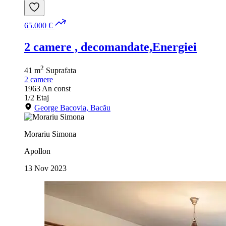
65.000 €
2 camere , decomandate,Energiei
2
41 m
Suprafata
2
camere
1963
An const
1/2
Etaj
George Bacovia, Bacău
Morariu Simona
Apollon
13 Nov 2023