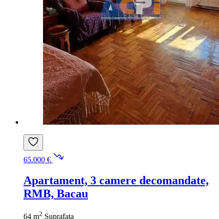
65.000 €
Apartament, 3 camere decomandate,
RMB, Bacau
2
64 m
Suprafata