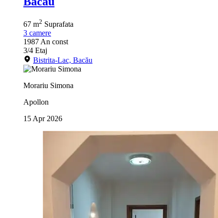
Bacau
2
67 m
Suprafata
3
camere
1987
An const
3/4
Etaj
Bistrita-Lac, Bacău
Morariu Simona
Apollon
15 Apr 2026