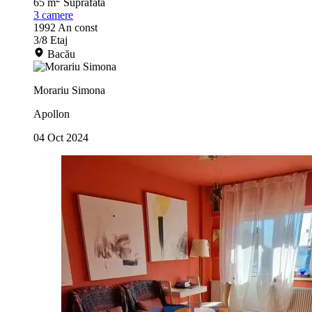
65 m
Suprafata
3
camere
1992
An const
3/8
Etaj
Bacău
Morariu Simona
Apollon
04 Oct 2024