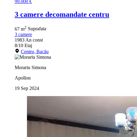
99.000 €
3 camere decomandate centru
2
67 m
Suprafata
3
camere
1983
An const
8/10
Etaj
Centru, Bacău
Morariu Simona
Apollon
19 Sep 2024