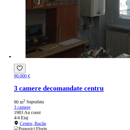
90.000 €
3 camere decomandate centru
2
90 m
Suprafata
3
camere
1983
An const
4/4
Etaj
Centru, Bacău