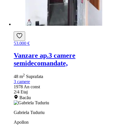
53.000 €
Vanzare ap.3 camere
semidecomandate,
2
48 m
Suprafata
3
camere
1978
An const
2/4
Etaj
Bacău
Gabriela Tuduriu
Apollon