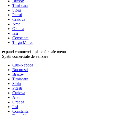
Brasov
Timisoara
Sibiu
Pitesti
Craiova
Arad
Oradea
Iasi
Constanta
Targu Mures
expand commercial place for sale menu
Spații comerciale de vânzare
Cluj-Napoca
Bucuresti
Brasov
Timisoara
Sibiu
Pitesti
Craiova
Arad
Oradea
Iasi
Constanta