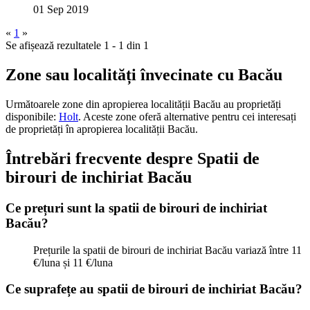
01 Sep 2019
«
1
»
Se afișează rezultatele 1 - 1 din 1
Zone sau localități învecinate cu Bacău
Următoarele zone din apropierea localității Bacău au proprietăți
disponibile:
Holt
.
Aceste zone oferă alternative pentru cei interesați
de proprietăți
în apropierea localității Bacău.
Întrebări frecvente despre Spatii de
birouri de inchiriat Bacău
Ce prețuri sunt la spatii de birouri de inchiriat
Bacău?
Prețurile la spatii de birouri de inchiriat Bacău variază între 11
€/luna și 11 €/luna
Ce suprafețe au spatii de birouri de inchiriat Bacău?