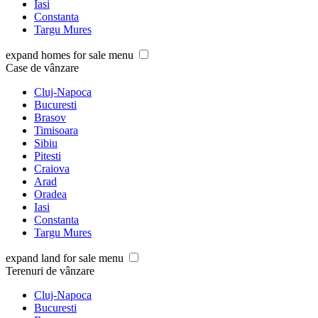
Iasi
Constanta
Targu Mures
expand homes for sale menu
Case de vânzare
Cluj-Napoca
Bucuresti
Brasov
Timisoara
Sibiu
Pitesti
Craiova
Arad
Oradea
Iasi
Constanta
Targu Mures
expand land for sale menu
Terenuri de vânzare
Cluj-Napoca
Bucuresti