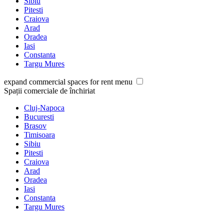
Sibiu
Pitesti
Craiova
Arad
Oradea
Iasi
Constanta
Targu Mures
expand commercial spaces for rent menu
Spații comerciale de închiriat
Cluj-Napoca
Bucuresti
Brasov
Timisoara
Sibiu
Pitesti
Craiova
Arad
Oradea
Iasi
Constanta
Targu Mures