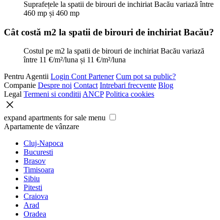
Suprafețele la spatii de birouri de inchiriat Bacău variază între
460 mp și 460 mp
Cât costă m2 la spatii de birouri de inchiriat Bacău?
Costul pe m2 la spatii de birouri de inchiriat Bacău variază
între 11 €/m²/luna și 11 €/m²/luna
Pentru Agentii
Login Cont Partener
Cum pot sa public?
Companie
Despre noi
Contact
Intrebari frecvente
Blog
Legal
Termeni si conditii
ANCP
Politica cookies
expand apartments for sale menu
Apartamente de vânzare
Cluj-Napoca
Bucuresti
Brasov
Timisoara
Sibiu
Pitesti
Craiova
Arad
Oradea