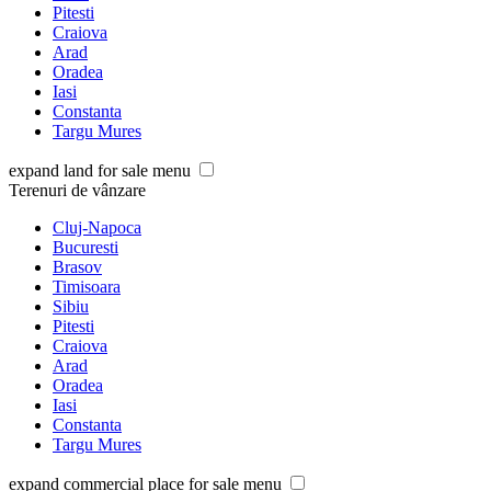
Pitesti
Craiova
Arad
Oradea
Iasi
Constanta
Targu Mures
expand land for sale menu
Terenuri de vânzare
Cluj-Napoca
Bucuresti
Brasov
Timisoara
Sibiu
Pitesti
Craiova
Arad
Oradea
Iasi
Constanta
Targu Mures
expand commercial place for sale menu