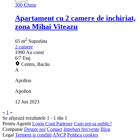
300 €/luna
Apartament cu 2 camere de inchiriat,
zona Mihai Viteazu
2
65 m
Suprafata
2
camere
1990
An const
6/7
Etaj
Centru, Bacău
A
Apollon
Apollon
12 Jun 2023
«
1
»
Se afișează rezultatele 1 - 1 din 1
Pentru Agentii
Login Cont Partener
Cum pot sa public?
Companie
Despre noi
Contact
Intrebari frecvente
Blog
Legal
Termeni si conditii
ANCP
Politica cookies