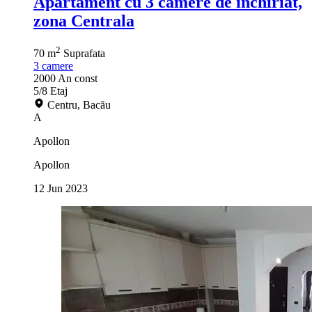
Apartament cu 3 camere de inchiriat,
zona Centrala
2
70 m
Suprafata
3
camere
2000
An const
5/8
Etaj
Centru, Bacău
A
Apollon
Apollon
12 Jun 2023