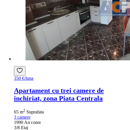
350 €/luna
Apartament cu trei camere de
inchiriat, zona Piata Centrala
2
65 m
Suprafata
3
camere
1990
An const
3/8
Etaj