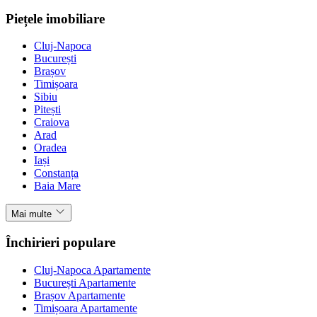
Piețele imobiliare
Cluj-Napoca
București
Brașov
Timișoara
Sibiu
Pitești
Craiova
Arad
Oradea
Iași
Constanța
Baia Mare
Mai multe
Închirieri populare
Cluj-Napoca Apartamente
București Apartamente
Brașov Apartamente
Timișoara Apartamente