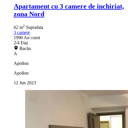
Apartament cu 3 camere de inchiriat,
zona Nord
2
62 m
Suprafata
3
camere
1990
An const
2/4
Etaj
Bacău
A
Apollon
Apollon
12 Jun 2023