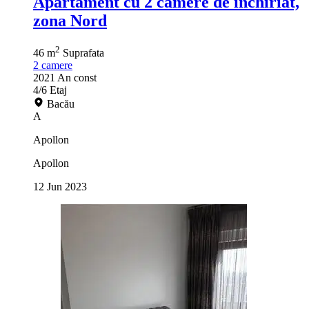
Apartament cu 2 camere de inchiriat,
zona Nord
2
46 m
Suprafata
2
camere
2021
An const
4/6
Etaj
Bacău
A
Apollon
Apollon
12 Jun 2023