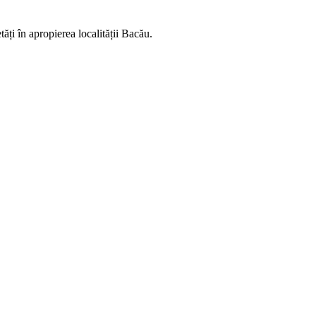
etăți
în apropierea localității Bacău.