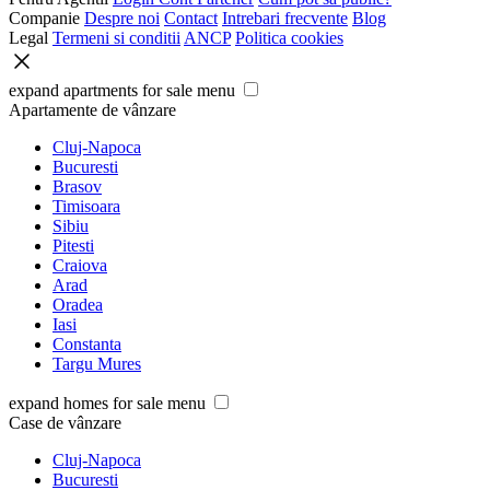
Companie
Despre noi
Contact
Intrebari frecvente
Blog
Legal
Termeni si conditii
ANCP
Politica cookies
expand apartments for sale menu
Apartamente de vânzare
Cluj-Napoca
Bucuresti
Brasov
Timisoara
Sibiu
Pitesti
Craiova
Arad
Oradea
Iasi
Constanta
Targu Mures
expand homes for sale menu
Case de vânzare
Cluj-Napoca
Bucuresti