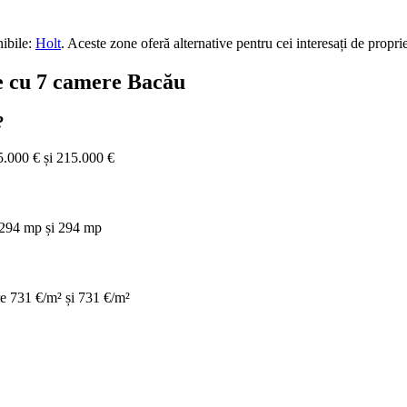
ibile:
Holt
.
Aceste zone oferă alternative pentru cei interesați de propri
re cu 7 camere Bacău
?
5.000 € și 215.000 €
e 294 mp și 294 mp
re 731 €/m² și 731 €/m²