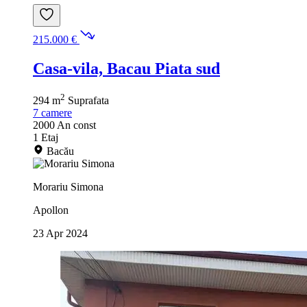
215.000 €
Casa-vila, Bacau Piata sud
2
294 m
Suprafata
7
camere
2000
An const
1
Etaj
Bacău
Morariu Simona
Apollon
23 Apr 2024