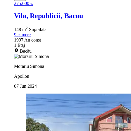
275.000 €
Vila, Republicii, Bacau
2
148 m
Suprafata
9
camere
1997
An const
1
Etaj
Bacău
Morariu Simona
Apollon
07 Jun 2024