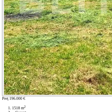
Preţ
196.000 €
2
1518 m