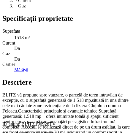
·
Curent
·
Gaz
Specificații proprietate
Suprafata
2
1518 m
Curent
Da
Gaz
Da
Cartier
Mărăști
Descriere
BLITZ vă propune spre vanzare, o parcelă de teren intravilan de
excepție, cu o suprafață generoasă de 1.518 mp,situată in una dintre
cele mai căutate zone rezidențiale de la liziera Clujului: comuna
Feleacu.Caracteristici principale și avantaje tehnice:Suprafață
generoasă: 1.518 mp – oferă intimitate totală și spațiu suficient
pentru curte, piscină sau amenajări peisagistice.Infrastructură
ID anunț: BLITZ196928TV
completă: Accesul se realizează direct de pe un drum asfaltat, la care
are front de aproximativ de 70 ml, asigurand un confort sporit in