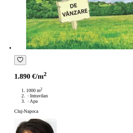
2
1.890 €/m
2
1000 m
·
Intravilan
·
Apa
Cluj-Napoca