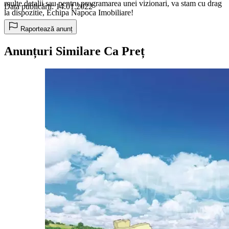
multe detalii sau pentru programarea unei vizionari, va stam cu drag
Data publicării: 14.01.2022
la dispozitie, Echipa Napoca Imobiliare!
Raportează anunț
Anunțuri Similare Ca Preț