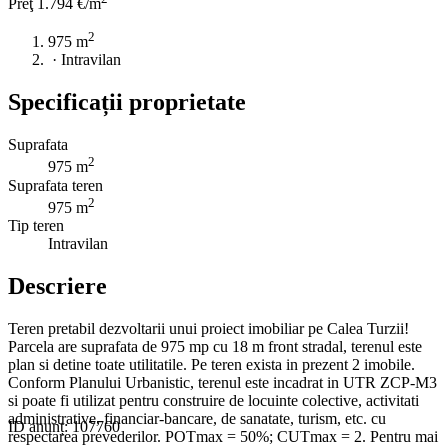
Preţ
1.794 €/m
2
975 m
·
Intravilan
Specificații proprietate
Suprafata
2
975 m
Suprafata teren
2
975 m
Tip teren
Intravilan
Descriere
Teren pretabil dezvoltarii unui proiect imobiliar pe Calea Turzii!
Parcela are suprafata de 975 mp cu 18 m front stradal, terenul este
plan si detine toate utilitatile. Pe teren exista in prezent 2 imobile.
Conform Planului Urbanistic, terenul este incadrat in UTR ZCP-M3
si poate fi utilizat pentru construire de locuinte colective, activitati
administrative, financiar-bancare, de sanatate, turism, etc. cu
ID anunț: 107760
respectarea prevederilor. POTmax = 50%; CUTmax = 2. Pentru mai