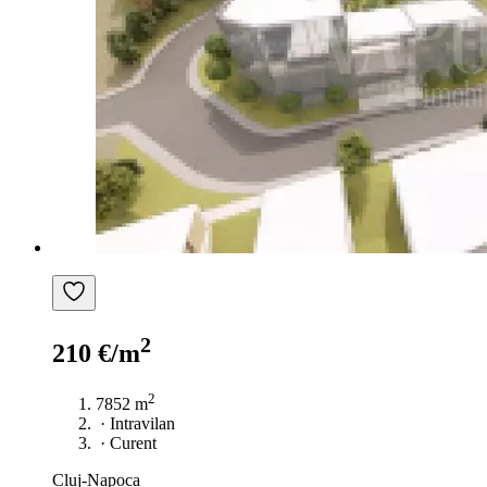
2
210 €/m
2
7852 m
·
Intravilan
·
Curent
Cluj-Napoca