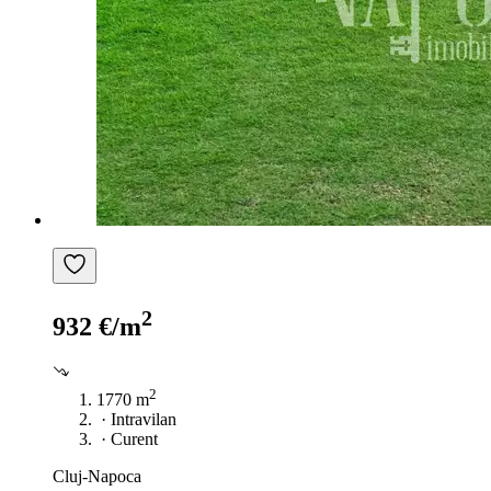
2
932 €/m
2
1770 m
·
Intravilan
·
Curent
Cluj-Napoca