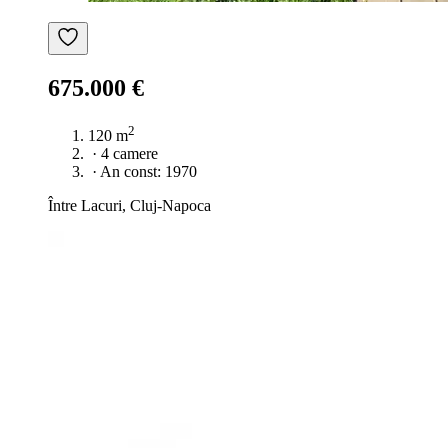
675.000 €
2
120 m
·
4 camere
·
An const: 1970
Între Lacuri, Cluj-Napoca