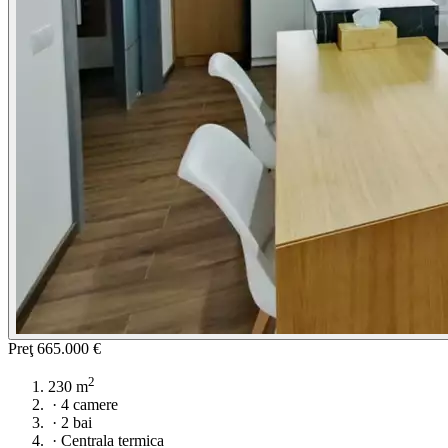
Preţ
665.000 €
2
230 m
·
4 camere
·
2 bai
·
Centrala termica