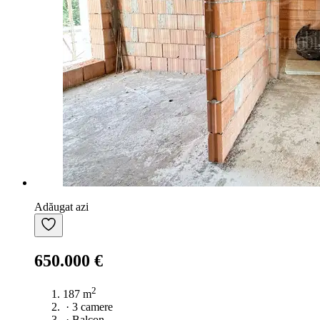
Adăugat azi
650.000 €
2
187 m
·
3 camere
·
Balcon