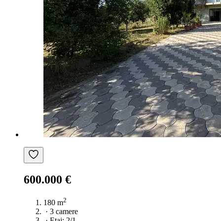
600.000 €
2
180 m
·
3 camere
·
Etaj: 2/1