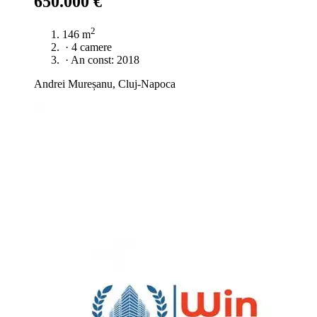
650.000 €
2
146 m
·
4 camere
·
An const: 2018
Andrei Mureșanu, Cluj-Napoca