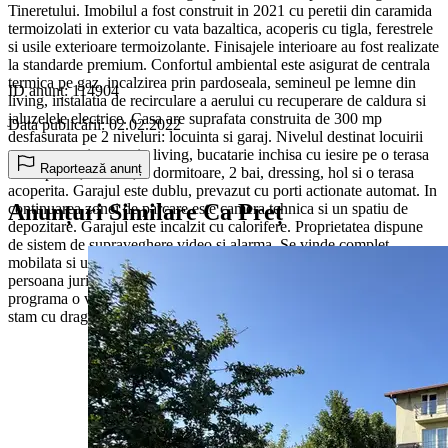
Tineretului. Imobilul a fost construit in 2021 cu peretii din caramida
termoizolati in exterior cu vata bazaltica, acoperis cu tigla, ferestrele
si usile exterioare termoizolante. Finisajele interioare au fost realizate
la standarde premium. Confortul ambiental este asigurat de centrala
termica pe gaz, incalzirea prin pardoseala, semineul pe lemne din
ID anunț: 114904
living, instalatia de recirculare a aerului cu recuperare de caldura si
jaluzelele electrice. Casa are suprafata construita de 300 mp
Data publicării: 02.02.2022
desfasurata pe 2 niveluri: locuinta si garaj. Nivelul destinat locuirii
este compartimentat in living, bucatarie inchisa cu iesire pe o terasa
Raportează anunț
neacoperita, camara, 3 dormitoare, 2 bai, dressing, hol si o terasa
acoperita. Garajul este dublu, prevazut cu porti actionate automat. In
Anunțuri Similare Ca Preț
continuarea zonei de parcare este camera tehnica si un spatiu de
depozitare. Garajul este incalzit cu calorifere. Proprietatea dispune
de sistem de supraveghere video si alarma. Se vinde complet
mobilata si utilata. La acest pret se adauga TVA, vanzatorul fiind
persoana juridica. Pentru mai multe detalii, oferte de pret si pentru a
programa o vizionare, contactati-ne la numarul de telefon afisat! Va
stam cu drag la dispozitie, Echipa Napoca Imobiliare.