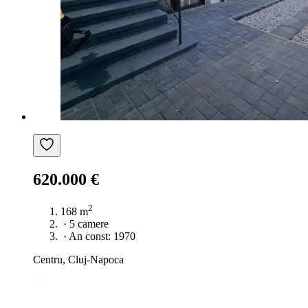
620.000 €
2
168 m
·
5 camere
·
An const: 1970
Centru, Cluj-Napoca