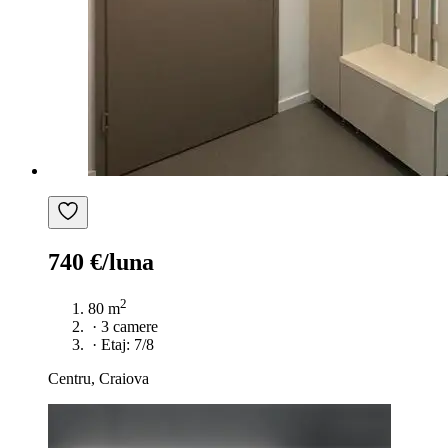
740 €/luna
2
80 m
·
3 camere
·
Etaj: 7/8
Centru, Craiova