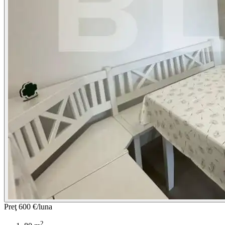
Preţ
600 €/luna
2