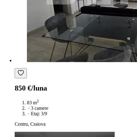
850 €/luna
2
83 m
·
3 camere
·
Etaj: 3/9
Centru, Craiova