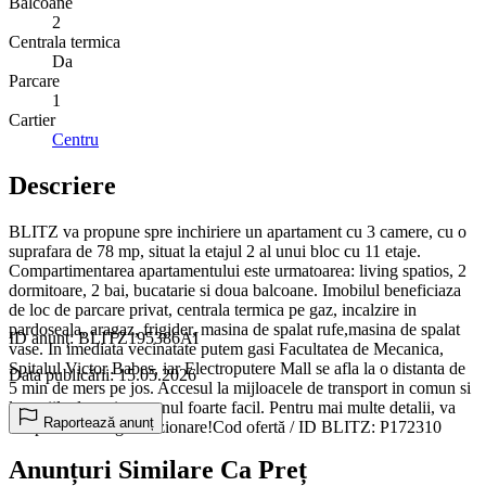
Balcoane
2
Centrala termica
Da
Parcare
1
Cartier
Centru
Descriere
BLITZ va propune spre inchiriere un apartament cu 3 camere, cu o
suprafara de 78 mp, situat la etajul 2 al unui bloc cu 11 etaje.
Compartimentarea apartamentului este urmatoarea: living spatios, 2
dormitoare, 2 bai, bucatarie si doua balcoane. Imobilul beneficiaza
de loc de parcare privat, centrala termica pe gaz, incalzire in
pardoseala, aragaz, frigider, masina de spalat rufe,masina de spalat
ID anunț: BLITZ195386AI
vase. In imediata vecinatate putem gasi Facultatea de Mecanica,
Spitalul Victor Babes, iar Electroputere Mall se afla la o distanta de
Data publicării: 15.05.2026
5 min de mers pe jos. Accesul la mijloacele de transport in comun si
la statiile de taxi este unul foarte facil. Pentru mai multe detalii, va
Raportează anunț
asteptam cu drag la vizionare!Cod ofertă / ID BLITZ: P172310
Anunțuri Similare Ca Preț