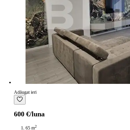
Adăugat ieri
600 €/luna
2
65 m