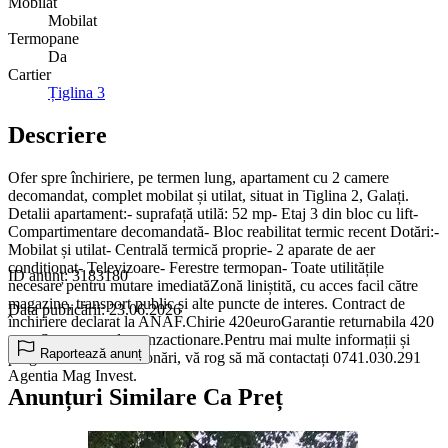
Mobilat
Mobilat
Termopane
Da
Cartier
Țiglina 3
Descriere
Ofer spre închiriere, pe termen lung, apartament cu 2 camere
decomandat, complet mobilat și utilat, situat in Tiglina 2, Galați.
Detalii apartament:- suprafață utilă: 52 mp- Etaj 3 din bloc cu lift-
Compartimentare decomandată- Bloc reabilitat termic recent Dotări:-
Mobilat și utilat- Centrală termică proprie- 2 aparate de aer
condiționat- Televizoare- Ferestre termopan- Toate utilitățile
ID anunț: 3183180
necesare pentru mutare imediatăZonă liniștită, cu acces facil către
magazine, transport public și alte puncte de interes. Contract de
Data publicării: 23.06.2026
închiriere declarat la ANAF.Chirie 420euroGarantie returnabila 420
euro.Se percepe de tranzactionare.Pentru mai multe informații și
Raportează anunț
programarea unei vizionări, vă rog să mă contactați 0741.030.291
Agentia Mag Invest.
Anunțuri Similare Ca Preț