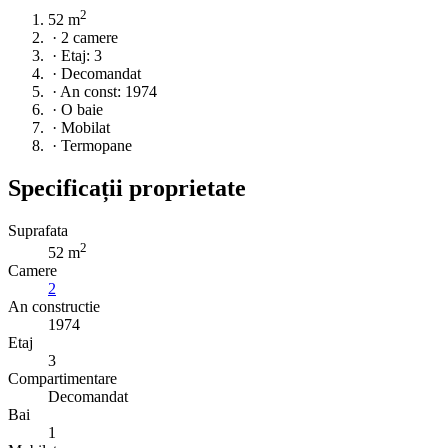
2
52 m
·
2 camere
·
Etaj: 3
·
Decomandat
·
An const: 1974
·
O baie
·
Mobilat
·
Termopane
Specificații proprietate
Suprafata
2
52 m
Camere
2
An constructie
1974
Etaj
3
Compartimentare
Decomandat
Bai
1