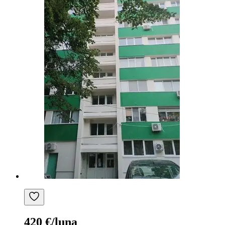
420 €/luna