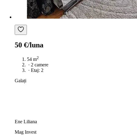
50 €/luna
2
54 m
·
2 camere
·
Etaj: 2
Galați
Ene Liliana
Mag Invest