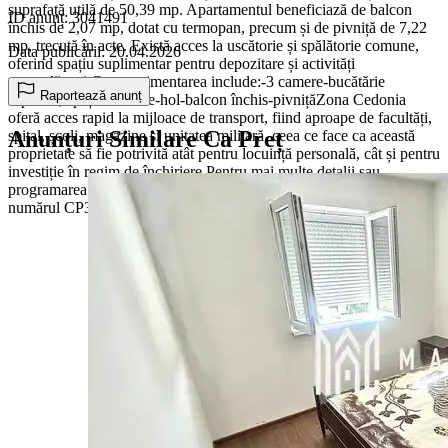
suprafață utilă de 50,39 mp. Apartamentul beneficiază de balcon
ID anunț: 3041491
închis de 2,07 mp, dotat cu termopan, precum și de pivniță de 7,22
mp, trecută în acte. Există acces la uscătorie și spălătorie comune,
Data publicării: 20.04.2026
oferind spațiu suplimentar pentru depozitare și activități
gospodărești.Compartimentarea include:-3 camere-bucătărie
Raportează anunț
separată, spațioasă-baie-hol-balcon închis-pivnițăZona Cedonia
oferă acces rapid la mijloace de transport, fiind aproape de facultăți,
Anunțuri Similare Ca Preț
spital, școli, magazine și unitatea militară, ceea ce face ca această
proprietate să fie potrivită atât pentru locuință personală, cât și pentru
investiție în regim de închiriere.Pentru mai multe detalii sau
programarea unei vizionări vă rugăm să menționați la telefon
numărul CP3041491.