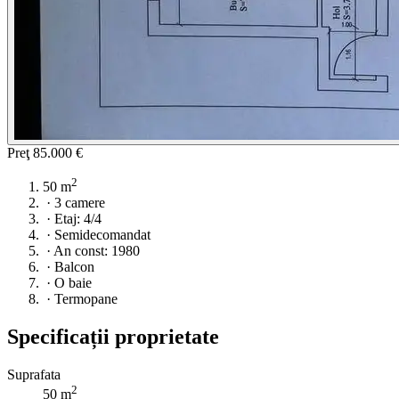
Preţ
85.000 €
2
50 m
·
3 camere
·
Etaj: 4/4
·
Semidecomandat
·
An const: 1980
·
Balcon
·
O baie
·
Termopane
Specificații proprietate
Suprafata
2
50 m