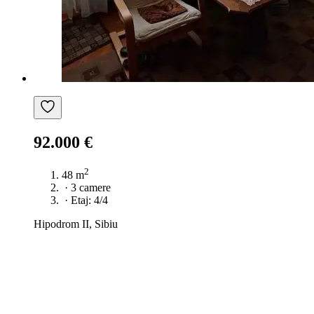
92.000 €
2
48 m
·
3 camere
·
Etaj: 4/4
Hipodrom II, Sibiu