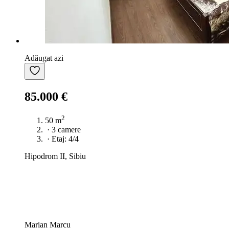
Adăugat azi
85.000 €
2
50 m
·
3 camere
·
Etaj: 4/4
Hipodrom II, Sibiu
Marian Marcu