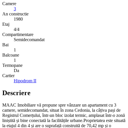
Camere
3
An constructie
1980
Etaj
4/4
Compartimentare
Semidecomandat
Bai
1
Balcoane
1
Termopane
Da
Cartier
Hipodrom II
Descriere
MAAC Imobiliare vă propune spre vânzare un apartament cu 3
camere, semidecomandat, situat în zona Cedonia, la câțiva pași de
Registrul Comerțului, într-un bloc izolat termic, amplasat într-o zonă
liniștită și bine conectată la facilitățile urbane.Proprietatea este situată
la etajul 4 din 4 și are o suprafață construită de 70,42 mp și o