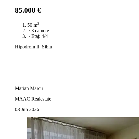
85.000 €
2
50 m
·
3 camere
·
Etaj: 4/4
Hipodrom II, Sibiu
Marian Marcu
MAAC Realestate
08 Jun 2026