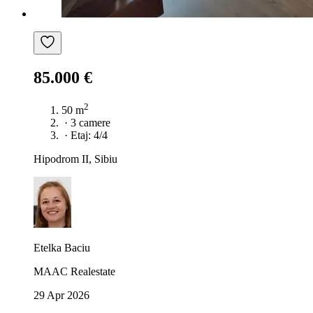
85.000 €
2
50 m
·
3 camere
·
Etaj: 4/4
Hipodrom II, Sibiu
Etelka Baciu
MAAC Realestate
29 Apr 2026