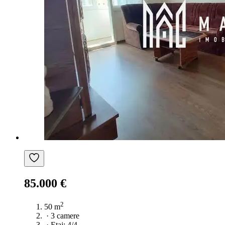
85.000 €
2
50 m
·
3 camere
·
Etaj: 4/4