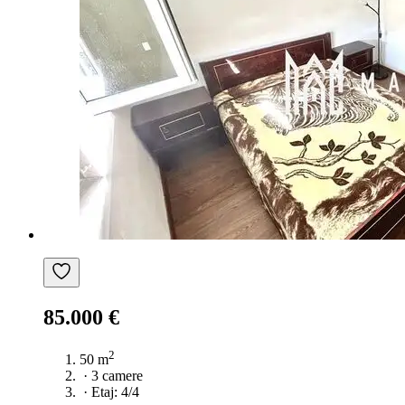
85.000 €
2
50 m
·
3 camere
·
Etaj: 4/4