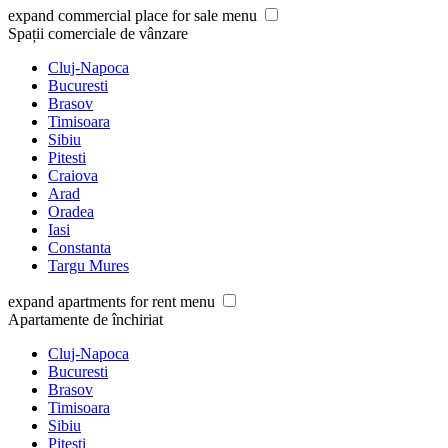
expand commercial place for sale menu
Spații comerciale de vânzare
Cluj-Napoca
Bucuresti
Brasov
Timisoara
Sibiu
Pitesti
Craiova
Arad
Oradea
Iasi
Constanta
Targu Mures
expand apartments for rent menu
Apartamente de închiriat
Cluj-Napoca
Bucuresti
Brasov
Timisoara
Sibiu
Pitesti