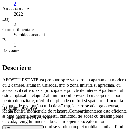
2
An constructie
2022
Etaj
2
Compartimentare
Semidecomandat
Bai
1
Balcoane
1
Descriere
APOSTU ESTATE va propune spre vanzare un apartament modern
cu 2 camere, situat in Chisoda, intr-o zona linistita si apreciata, cu
acces facil catre oras si principalele puncte de interes.Apartamentul
este amplasat la etajul 2 al unui imobil prevazut cu acoperis si pod
pentru depozitare, oferind un plus de confort si spatiu util.Locuinta
dispune de o suprafata utila de 47 mp, la care se adauga o terasa,
ID anunț: 3091499
ideala pentru momentele de relaxare.Compartimentarea este eficienta
si bine gandita pentru confortul zilnic:hol de acces cu dressing;baie
Data publicării: 15.05.2026
cu cada;living luminos cu bucatarie open-space;dormitor
spatios;terasa;Apartamentul se vinde complet mobilat si utilat, fiind