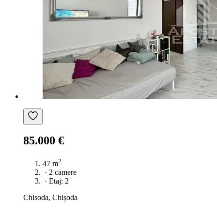
85.000 €
2
47 m
·
2 camere
·
Etaj: 2
Chisoda, Chișoda