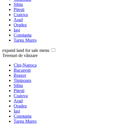
Sibiu
Pitesti
Craiova
Arad
Oradea
Iasi
Constanta
Targu Mures
expand land for sale menu
Terenuri de vânzare
Cluj-Napoca
Bucuresti
Brasov
Timisoara
Sibiu
Pitesti
Craiova
Arad
Oradea
Iasi
Constanta
Targu Mures