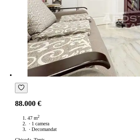
88.000 €
2
47 m
·
1 camera
·
Decomandat
Chișoda, Timiș