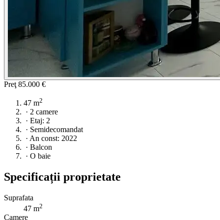
Preţ
85.000 €
2
47 m
·
2 camere
·
Etaj: 2
·
Semidecomandat
·
An const: 2022
·
Balcon
·
O baie
Specificații proprietate
Suprafata
2
47 m
Camere