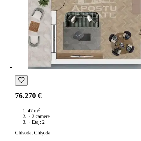
76.270 €
2
47 m
·
2 camere
·
Etaj: 2
Chisoda, Chișoda