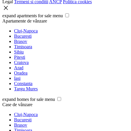
Legal
Termeni si conditii
ANCP
Politica cookies
expand apartments for sale menu
Apartamente de vânzare
Cluj-Napoca
Bucuresti
Brasov
Timisoara
Sibiu
Pitesti
Craiova
Arad
Oradea
Iasi
Constanta
Targu Mures
expand homes for sale menu
Case de vânzare
Cluj-Napoca
Bucuresti
Brasov
Timisoara