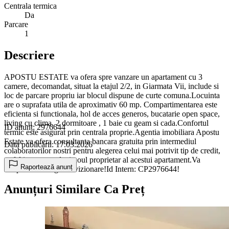
Centrala termica
Da
Parcare
1
Descriere
APOSTU ESTATE va ofera spre vanzare un apartament cu 3
camere, decomandat, situat la etajul 2/2, in Giarmata Vii, include si
loc de parcare propriu iar blocul dispune de curte comuna.Locuinta
are o suprafata utila de aproximativ 60 mp. Compartimentarea este
eficienta si functionala, hol de acces generos, bucatarie open space,
living cu clima, 2 dormitoare , 1 baie cu geam si cada.Confortul
ID anunț: 2976644
termic este asigurat prin centrala proprie.Agentia imobiliara Apostu
Estate va ofera consultanta bancara gratuita prin intermediul
Data publicării: 17.03.2026
colaboratorilor nostri pentru alegerea celui mai potrivit tip de credit,
astfel incat tu sa devi noul proprietar al acestui apartament.Va
Raportează anunț
asteptam cu drag la o vizionare!Id Intern: CP2976644!
Anunțuri Similare Ca Preț