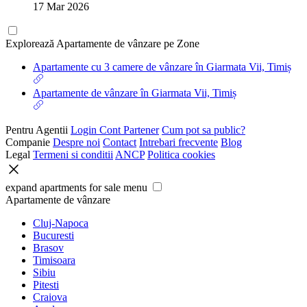
17 Mar 2026
Explorează Apartamente de vânzare pe Zone
Apartamente cu 3 camere de vânzare în Giarmata Vii, Timiș
Apartamente de vânzare în Giarmata Vii, Timiș
Pentru Agentii
Login Cont Partener
Cum pot sa public?
Companie
Despre noi
Contact
Intrebari frecvente
Blog
Legal
Termeni si conditii
ANCP
Politica cookies
expand apartments for sale menu
Apartamente de vânzare
Cluj-Napoca
Bucuresti
Brasov
Timisoara
Sibiu
Pitesti
Craiova