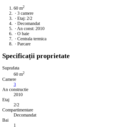
2
60 m
·
3 camere
·
Etaj: 2/2
·
Decomandat
·
An const: 2010
·
O baie
·
Centrala termica
·
Parcare
Specificații proprietate
Suprafata
2
60 m
Camere
3
An constructie
2010
Etaj
2/2
Compartimentare
Decomandat
Bai
1