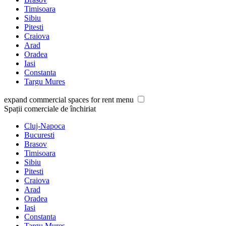
Timisoara
Sibiu
Pitesti
Craiova
Arad
Oradea
Iasi
Constanta
Targu Mures
expand commercial spaces for rent menu
Spații comerciale de închiriat
Cluj-Napoca
Bucuresti
Brasov
Timisoara
Sibiu
Pitesti
Craiova
Arad
Oradea
Iasi
Constanta
Targu Mures