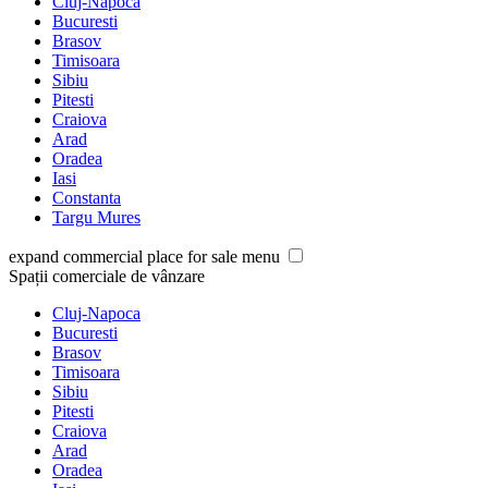
Cluj-Napoca
Bucuresti
Brasov
Timisoara
Sibiu
Pitesti
Craiova
Arad
Oradea
Iasi
Constanta
Targu Mures
expand commercial place for sale menu
Spații comerciale de vânzare
Cluj-Napoca
Bucuresti
Brasov
Timisoara
Sibiu
Pitesti
Craiova
Arad
Oradea