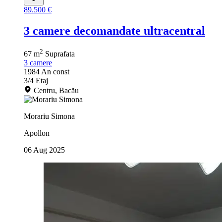
89.500 €
3 camere decomandate ultracentral
2
67 m
Suprafata
3
camere
1984
An const
3/4
Etaj
Centru, Bacău
Morariu Simona
Apollon
06 Aug 2025