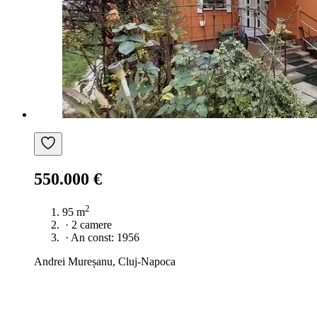
550.000 €
2
95 m
·
2 camere
·
An const: 1956
Andrei Mureșanu, Cluj-Napoca