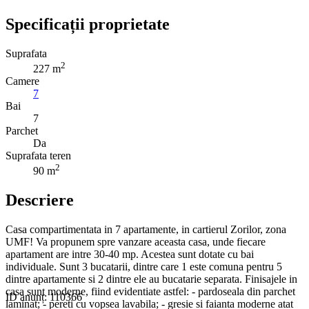
Specificații proprietate
Suprafata
2
227 m
Camere
7
Bai
7
Parchet
Da
Suprafata teren
2
90 m
Descriere
Casa compartimentata in 7 apartamente, in cartierul Zorilor, zona
UMF! Va propunem spre vanzare aceasta casa, unde fiecare
apartament are intre 30-40 mp. Acestea sunt dotate cu bai
individuale. Sunt 3 bucatarii, dintre care 1 este comuna pentru 5
dintre apartamente si 2 dintre ele au bucatarie separata. Finisajele in
casa sunt moderne, fiind evidentiate astfel: - pardoseala din parchet
ID anunț: 110366
laminat; - pereti cu vopsea lavabila; - gresie si faianta moderne atat