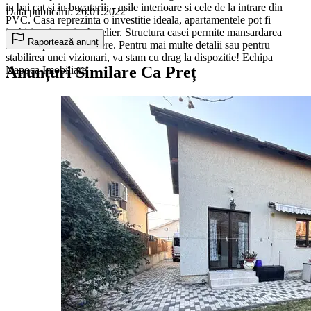
in bai cat si in bucatarii; - usile interioare si cele de la intrare din
Data publicării: 26.01.2022
PVC. Casa reprezinta o investitie ideala, apartamentele pot fi
inchiriate in regim hotelier. Structura casei permite mansardarea
Raportează anunț
acesteia pentru extindere. Pentru mai multe detalii sau pentru
stabilirea unei vizionari, va stam cu drag la dispozitie! Echipa
Anunțuri Similare Ca Preț
Napoca Imobiliare