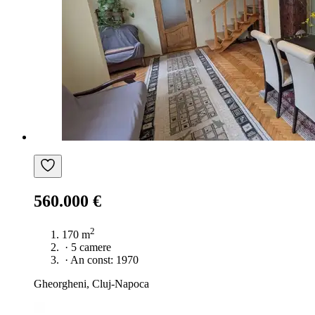
560.000 €
2
170 m
·
5 camere
·
An const: 1970
Gheorgheni, Cluj-Napoca