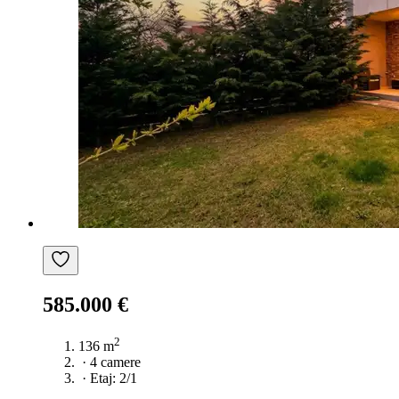
585.000 €
2
136 m
·
4 camere
·
Etaj: 2/1