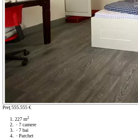
Preţ
555.555 €
2
227 m
·
7 camere
·
7 bai
·
Parchet