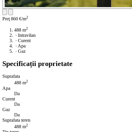
2
Preţ
860 €/m
2
488 m
·
Intravilan
·
Curent
·
Apa
·
Gaz
Specificații proprietate
Suprafata
2
488 m
Apa
Da
Curent
Da
Gaz
Da
Suprafata teren
2
488 m
Tip teren