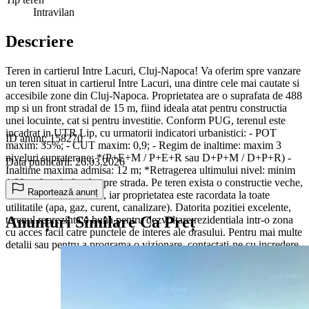
Intravilan
Descriere
Teren in cartierul Intre Lacuri, Cluj-Napoca! Va oferim spre vanzare
un teren situat in cartierul Intre Lacuri, una dintre cele mai cautate si
accesibile zone din Cluj-Napoca. Proprietatea are o suprafata de 488
mp si un front stradal de 15 m, fiind ideala atat pentru constructia
unei locuinte, cat si pentru investitie. Conform PUG, terenul este
incadrat in UTR Lip, cu urmatorii indicatori urbanistici: - POT
ID anunț: 158270
maxim: 35%; - CUT maxim: 0,9; - Regim de inaltime: maxim 3
niveluri supraterane; *(P+E+M / P+E+R sau D+P+M / D+P+R) -
Data publicării: 26.03.2026
Inaltime maxima admisa: 12 m; *Retragerea ultimului nivel: minim
1,80 m fata de fatada spre strada. Pe teren exista o constructie veche,
Raportează anunț
care necesita demolare, iar proprietatea este racordata la toate
utilitatile (apa, gaz, curent, canalizare). Datorita pozitiei excelente,
Anunțuri Similare Ca Preț
terenul reprezinta o buna pentru dezvoltare rezidentiala intr-o zona
cu acces facil catre punctele de interes ale orasului. Pentru mai multe
detalii sau pentru a programa o vizionare, contactati-ne cu incredere.