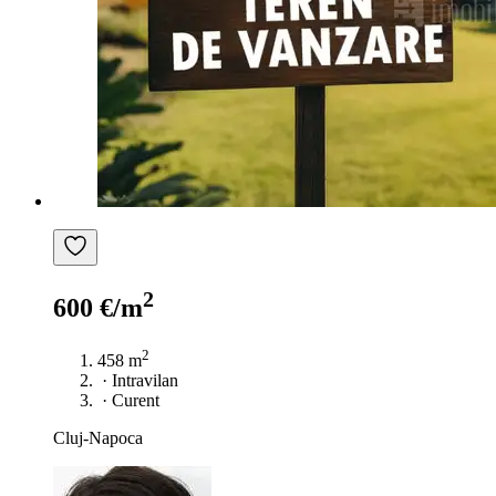
2
600 €/m
2
458 m
·
Intravilan
·
Curent
Cluj-Napoca