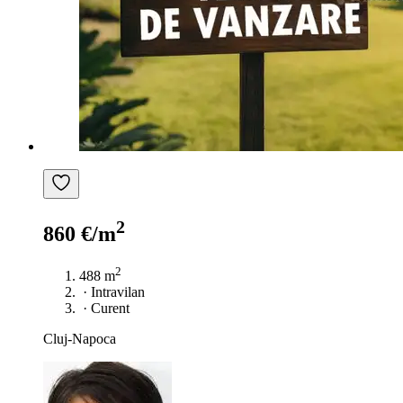
2
860 €/m
2
488 m
·
Intravilan
·
Curent
Cluj-Napoca