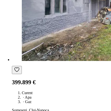
399.899 €
Curent
·
Apa
·
Gaz
Someșeni, Cluj-Napoca