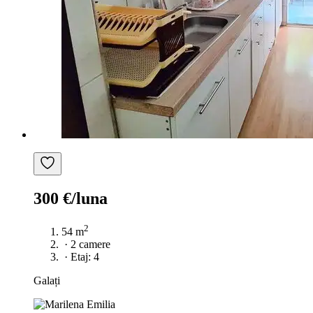
300 €/luna
2
54 m
·
2 camere
·
Etaj: 4
Galați