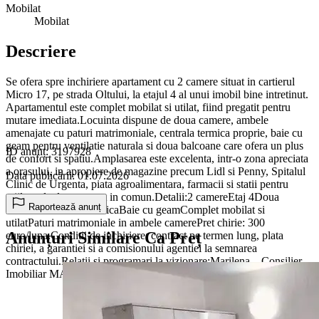
Mobilat
Mobilat
Descriere
Se ofera spre inchiriere apartament cu 2 camere situat in cartierul
Micro 17, pe strada Oltului, la etajul 4 al unui imobil bine intretinut.
Apartamentul este complet mobilat si utilat, fiind pregatit pentru
mutare imediata.Locuinta dispune de doua camere, ambele
amenajate cu paturi matrimoniale, centrala termica proprie, baie cu
geam pentru ventilatie naturala si doua balcoane care ofera un plus
ID anunț: 3197928
de confort si spatiu.Amplasarea este excelenta, intr-o zona apreciata
a orasului, in apropiere de magazine precum Lidl si Penny, Spitalul
Data publicării: 01.07.2026
Clinic de Urgenta, piata agroalimentara, farmacii si statii pentru
mijloacele de transport in comun.Detalii:2 camereEtaj 4Doua
Raportează anunț
balcoaneCentrala termicaBaie cu geamComplet mobilat si
utilatPaturi matrimoniale in ambele camerePret chirie: 300
Anunțuri Similare Ca Preț
euro/luna.Conditii de inchiriere: contract pe termen lung, plata
chiriei, a garantiei si a comisionului agentiei la semnarea
contractului.Relatii si programari la vizionare:Marilena – Consilier
Imobiliar MAG INVEST