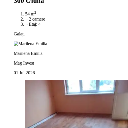
300 €/luna
2
54 m
·
2 camere
·
Etaj: 4
Galați
Marilena Emilia
Mag Invest
01 Jul 2026