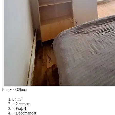
Preţ
300 €/luna
2
54 m
·
2 camere
·
Etaj: 4
·
Decomandat