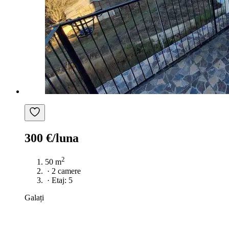
300 €/luna
2
50 m
·
2 camere
·
Etaj: 5
Galați