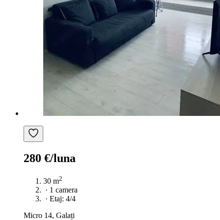
280 €/luna
2
30 m
·
1 camera
·
Etaj: 4/4
Micro 14, Galați