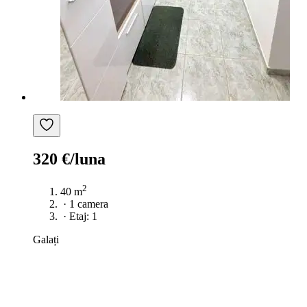
320 €/luna
2
40 m
·
1 camera
·
Etaj: 1
Galați