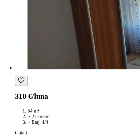
310 €/luna
2
54 m
·
2 camere
·
Etaj: 4/4
Galați